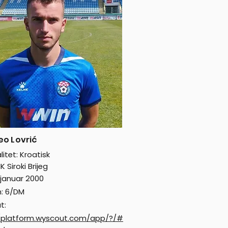
eo Lovrić
itet: Kroatisk
K Siroki Brijeg
. januar 2000
n: 6/DM
t:
//platform.wyscout.com/app/?/#