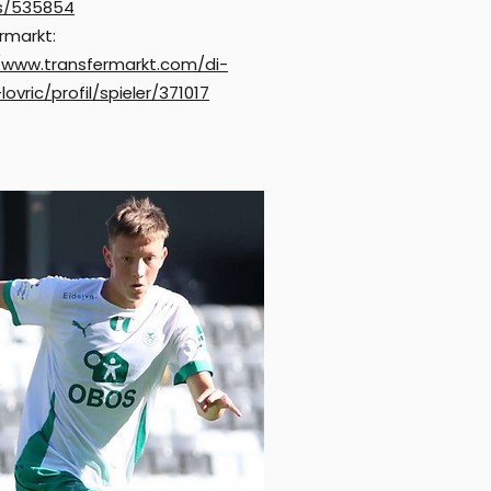
rs/535854
rmarkt:
/www.transfermarkt.com/di-
ovric/profil/spieler/371017