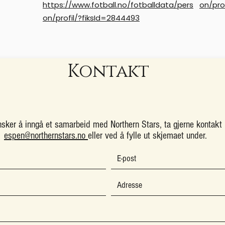
https://www.fotball.no/fotballdata/pers
on/pro
on/profil/?fiksId=2844493
Kontakt
sker å inngå et samarbeid med Northern Stars, ta gjerne kontakt
espen@northernstars.no
eller ved å fylle ut skjemaet under.