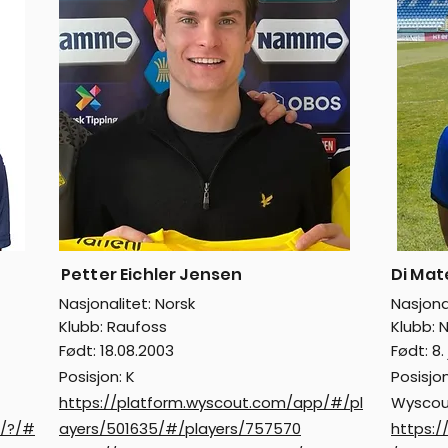
Petter Eichler Jensen
Di Mat
Nasjonalitet: Norsk
Nasjonal
Klubb: Raufoss
Klubb: N
Født: 18.08.2003
Født: 8
Posisjon: K
Posisjo
https://platform.wyscout.com/app/#/pl
Wyscou
p/?/#
ayers/501635/#/players/757570
https: