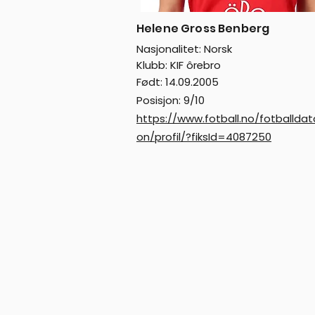
Helene Gross Benberg
Nasjonalitet: Norsk
Klubb: KIF ôrebro
Født: 14.09.2005
Posisjon: 9/10
https://www.fotball.no/fotballdat
on/profil/?fiksId=4087250