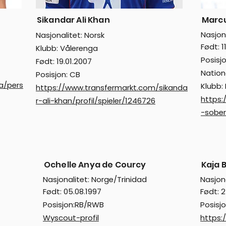
Sikandar Ali Khan
Marc
Nasjon
Nasjonalitet: Norsk
Født: 1
Klubb: Vålerenga
Posisj
Født: 19.01.2007
Nation
Posisjon: CB
a/pers
Klubb
https://www.transfermarkt.com/sikanda
https:
r-ali-khan/profil/spieler/1246726
-sober
Ochelle Anya de Courcy
Kaja 
Nasjonalitet: Norge/Trinidad
Nasjona
Født: 05.08.1997
Født: 
Posisjon:RB/RWB
Posisjo
Wyscout-profil
https: