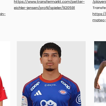
https://www.transfermarkt.com/petter-
/playe
eichler-jensen/profil/spieler/920591
Transfe
in-
https:/
mateo-l