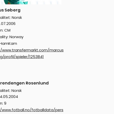
us Søberg
alitet: Norsk
1.07.2006
on: CM
ality: Norway
: HamKam
//www.transfermarkt.com/marcus
g/profil/spieler/1253841
Brendengen Rosenlund
litet: Norsk
24.05.2004
n: 9
//www.fotball.no/fotballdata/pers