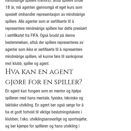
mindreårige spillere (minors), altså spillere under 
18 år, må agenten gjennomgå et eget kurs som 
spesielt omhandler representasjon av mindreårige 
spillere. Alle agenter som er sertifiserte til å 
representere mindreårige spillere har dette presisert 
i sertifikatet fra FIFA. Også brudd på denne 
bestemmelsen, altså der spillere representeres av 
agenter som ikke er sertifiserte til å representere 
mindreårige spillere, vil kunne føre til sanksjoner 
mot klubb, spiller og agent.
Hva kan en agent 
gjøre for en spiller?
En agent kan fungere som en mentor og hjelpe 
spilleren med hans mentale, fysiske, tekniske og 
taktiske utvikling. En agent bør også sørge for å 
ha et godt forhold til viktige beslutningstakere i 
klubben, f.eks. utviklingsansvarlige og sportssjefer, 
og bør kjempe for spilleren og hans utvikling i 