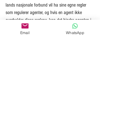
lands nasjonale forbund vil ha sine egne regler 
som regulerer agenter, og hvis en agent ikke 
overholder disse reglene, kan det hindre agenten i 
å tilby de fulle representasjonstjenestene spilleren 
Email
WhatsApp
forventer, og i verste fall at spilleren blir 
sanksjonert og blir forhindret i å spille.
Ta den endelige 
avgjørelsen
For en ung og ambisiøs spiller er det å velge en 
agent en stor avgjørelse, da denne agenten vil 
kunne ha en betydelig effekt på fotballkarrieren.
Det beste en spiller kan gjøre når han velger agent 
er å ta seg god tid, finne ut hva han virkelig vil ha 
fra en agent og vurdere hvem som vil være best 
egnet til å levere det til ham. Hvis spilleren er i tvil, 
kan det være en god idé å snakke med andre 
mennesker om valget, enten det er 
familiemedlemmer, lagkamerater, personer i 