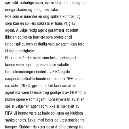
spillestil, naturlige evner, evnen til å tåle trening og 
unngå skader og til og med flaks.
Noe som er innenfor en ung spillers kontroll, og 
som kan en spillers suksess er hans valg av 
agent. Å velge riktig agent garanterer absolutt 
ikke en spiller en karriere som profesjonell 
fotballspiller, men et dårlig valg av agent kan føre 
til tapte muligheter.
Etter noen år der hvem som helst i prinsippet 
kunne være agent, gjennom den såkalte 
formidlerordningen innført av FIFA og de 
nasjonale fotballforbundene, herunder NFF, er det 
nå, siden 2023, gjeninnført et krav om at en 
agent må være lisensiert og godkjent av FIFA for å 
kunne operere som agent. Konsekvensen av at en 
spiller velger en agent som ikke er lisensiert av 
FIFA vil kunne være at både spilleren og klubben 
sanksjoneres, f.eks. med bøter og utestengelse fra 
kamper. Klubben risikerer også å bli utestengt fra 