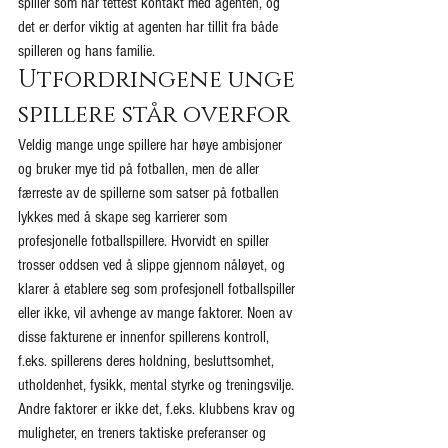
spiller som har tettest kontakt med agenten, og 
det er derfor viktig at agenten har tillit fra både 
spilleren og hans familie.
Utfordringene unge 
spillere står overfor
Veldig mange unge spillere har høye ambisjoner 
og bruker mye tid på fotballen, men de aller 
færreste av de spillerne som satser på fotballen 
lykkes med å skape seg karrierer som 
profesjonelle fotballspillere. Hvorvidt en spiller 
trosser oddsen ved å slippe gjennom nåløyet, og 
klarer å etablere seg som profesjonell fotballspiller 
eller ikke, vil avhenge av mange faktorer. Noen av 
disse fakturene er innenfor spillerens kontroll, 
f.eks. spillerens deres holdning, besluttsomhet, 
utholdenhet, fysikk, mental styrke og treningsvilje. 
Andre faktorer er ikke det, f.eks. klubbens krav og 
muligheter, en treners taktiske preferanser og 